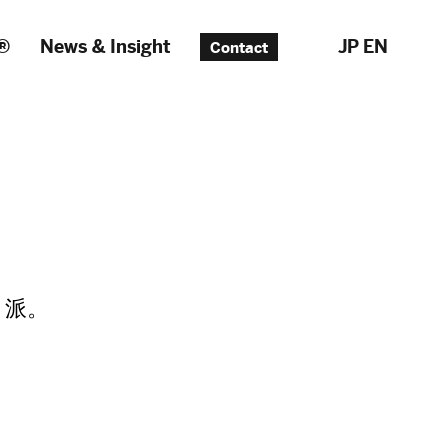
®
News & Insight
JP
EN
Contact
』派。