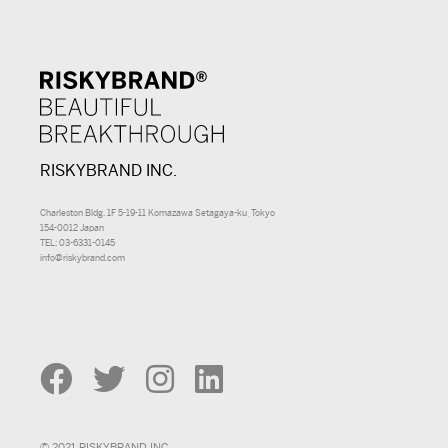
RISKYBRAND INC.
Charleston Bldg. 1F 5-19-11 Komazawa Setagaya-ku, Tokyo
154-0012 Japan
TEL: 03-6331-0145
info@riskybrand.com
© 2021 RISKYBRAND INC.