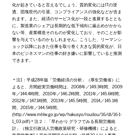
化が起きていると言えるでしょう。質的変化にはITの浸
透、団塊世代の引退、コンプライアンスの強化などが含ま
れます。また、経済のサービス化が一段と進展するととも
に、製造業のシェアは長期的な低下傾向に歯止めがかから
ない等、産業構造そのものが変化しており、そのことが影
響を与えているのかもしれません。こうした、リーマンシ
ョック以降におきた仕事を取り巻く大きな質的変化が、日
本のビジネスマンの仕事の好き嫌いに影響していると推測
できます。
＊注1：平成28年版「労働経済の分析」（厚生労働省）に
よると、月間総実労働時間は、2008年／149.3時間、2009
年／144.4時間、2010年／146.2時間、2011年／145.6時間、
2012年／147.1時間、2013年／145.5時間、2014／145.1時
間、2015年／144.5時間。
(http://www.mhlw.go.jp/wp/hakusyo/roudou/16/dl/16-1-
1_03.pdf)＊注２：「早わかり グラフでみる長期労働統
計」（独立行政法人労働政策研究・研修機構）によると、