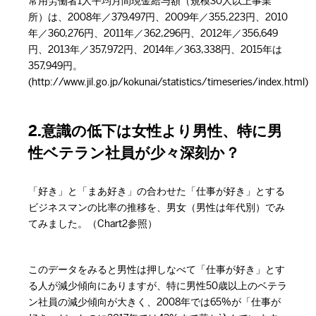
常用労働者1人平均月間現金給与額（規模30人以上事業
所）は、2008年／379,497円、2009年／355,223円、2010
年／360,276円、2011年／362,296円、2012年／356,649
円、2013年／357,972円、2014年／363,338円、2015年は
357,949円。
(http://www.jil.go.jp/kokunai/statistics/timeseries/index.html)
2.意識の低下は女性より男性、特に男
性ベテラン社員が少々深刻か？
「好き」と「まあ好き」の合わせた「仕事が好き」とする
ビジネスマンの比率の推移を、男女（男性は年代別）でみ
てみました。（Chart2参照）
このデータをみると男性は押しなべて「仕事が好き」とす
る人が減少傾向にありますが、特に男性50歳以上のベテラ
ン社員の減少傾向が大きく、2008年では65%が「仕事が