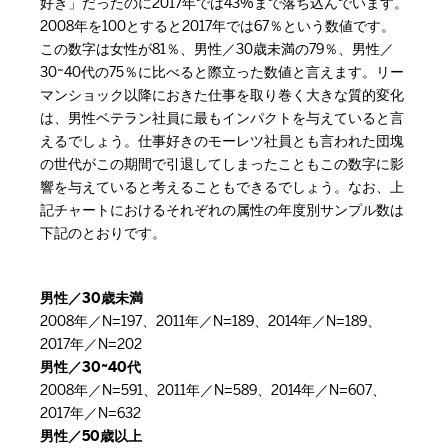
好き」だったのに2017年では43%まで落ち込んでいます。
2008年を100とすると2017年では67％という数値です。
この数字は女性が81％、男性／30歳未満の79％、男性／
30~40代の75％に比べると際立った数値と言えます。リー
マンショック以降におきた仕事を取り巻く大きな質的変化
は、男性ベテラン社員に最もインパクトを与えていると言
えるでしょう。仕事好きのモーレツ社員とも言われた団塊
の世代がこの期間で引退してしまったこともこの数字に影
響を与えていると考えることもできるでしょう。なお、上
記チャートにおけるそれぞれの属性の年度別サンプル数は
下記のとおりです。
男性／30歳未満
2008年／N=197、2011年／N=189、2014年／N=189、
2017年／N=202
男性／30~40代
2008年／N=591、2011年／N=589、2014年／N=607、
2017年／N=632
男性／50歳以上