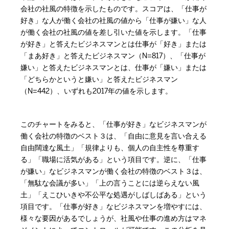
会社の社風の特徴を示したものです。スコアは、「仕事が
好き」な人が働く会社の社風の値から「仕事が嫌い」な人
が働く会社の社風の値を差し引いた値を示します。「仕事
が好き」と答えたビジネスマンとは仕事が「好き」または
「まあ好き」と答えたビジネスマン（N=817）、「仕事が
嫌い」と答えたビジネスマンとは、仕事が「嫌い」または
「どちらかというと嫌い」と答えたビジネスマン
（N=442）、いずれも2017年の値を示します。
このチャートをみると、「仕事が好き」なビジネスマンが
働く会社の特徴のベスト３は、「自由に意見を言い合える
自由闊達な風土」「規律よりも、個人の自主性を尊重す
る」「職場に活気がある」という項目です。逆に、「仕事
が嫌い」なビジネスマンが働く会社の特徴のベスト３は、
「無駄な会議が多い」「上の言うことには逆らえない風
土」「えこひいきや不公平な処遇がしばしばある」という
項目です。「仕事が好き」なビジネスマンを増やすには、
様々な要因があるでしょうが、社風や仕事の進め方はマネ