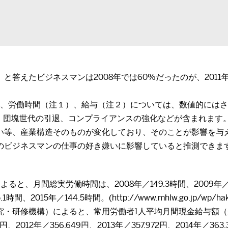
えたビジネスマンは2008年では60%だったのが、2011年では
間では、労働時間（注１）、給与（注２）については、数値的に
透、団塊世代の引退、コンプライアンスの強化などが含まれます
い等、産業構造そのものが変化しており、そのことが影響を与
のビジネスマンの仕事の好き嫌いに影響していると推測できま
月間総実労働時間は、2008年／149.3時間、2009年／144.4
間、2015年／144.5時間。(http://www.mhlw.go.jp/wp/haku
修機構）によると、常用労働者1人平均月間現金給与額（規模30
6円、2012年／356,649円、2013年／357,972円、2014年／363