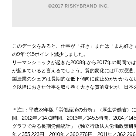
このデータをみると、仕事が「好き」または「まあ好き」と答
の9年で15ポイント減少しました。
リーマンショックが起きた2008年から2017年の期
が起きていると言えるでしょう。質的変化にはITの浸
製造業のシェアは長期的な低下傾向に歯止めがかからな
ク以降におきた仕事を取り巻く大きな質的変化が、日本
＊注1：平成28年版「労働経済の分析」（厚生労働省）によると、
間、2012年／147.1時間、2013年／145.5時間、2014／145.1時
グラフでみる長期労働統計」（独立行政法人労働政策研究・研
年／355,223円、2010年／360,276円、2011年／362,29