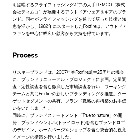
を提唱するフライフィッシングギアの大手TIEMCO（株式
会社ティムコ）が展開するアウトドアウェア＆ギアのブラ
ンド。同社がフライフィッシングを通じて培った技術と知
恵を活かし、1982年にスタートしたFoxfireは、アウトドア
ファンを中心に幅広い顧客から支持を得ています。
Process
リスキーブランドは、2007年春Foxfire誕生25周年の機会
に、ブランドリニューアル・プロジェクトに参画。定量調
査・定性調査を含む徹底した市場調査を行い、ワーキング
チームと共にFoxfireの新しいブランディングを推進。ター
ゲットセグメントの共有、ブランド戦略の再構築のお手伝
いをいたしました。
同時に、ブランドステートメント「True to nature」の開
発、ブランドシンボル(トライロッド)を含むブランドロゴ
のデザイン、ホームページやショップを含む統合的な視覚
イメージの構築を行いました。