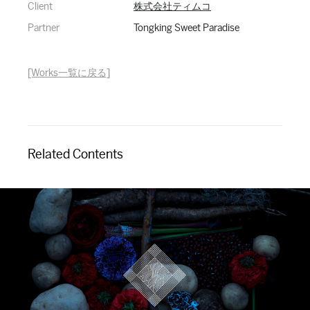
Client
株式会社ティムコ
Partner
Tongking Sweet Paradise
[Works一覧に戻る]
Related Contents