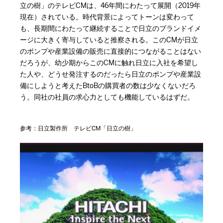
立の樹」のテレビCMは、46年間にわたって展開（2019年
現在）されている。時代背景によってトーンは変わって
も、長期間にわたって継続することで日立のブランドイメ
ージに大きく寄与していると推察される。このCMが日立
のポンプや産業設備の販売に直接的につながることはない
だろうが、幼少期からこのCMに触れ日立に入社を希望し
た人や、どうせ発注するのだったら日立のポンプや産業設
備にしようと考えたBtoBの購買者の数は少なくないだろ
う。同社の社員の求心力としても機能しているはずだ。
参考：日立製作所 テレビCM「日立の樹」