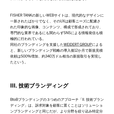
FISHER TANKの新しいWEBサイトは、現代的なデザインに
一新されたばかりでなく、そのUXは顧客ニーズに配慮さ
れた印象的な画像、コンテンツ、構成で形成されており、
専門的な業界であるにも関わらずSNSによる情報発信も積
極的に行われている。
同社のブランディングを支援した
WEIDERT GROUP
による
と、新しいブランディング戦略の導入後12か月で新規見積
依頼は500%増加、約340万ドル相当の新規取引を実現し
たという。
III. 技術ブランディング
BtoBブランディングの３つめのアプローチ「II. 技術ブラン
ディング」は、訴求対象を顧客に置くことはソリューショ
ンブランディングと同じだが、より分野を絞り込み特定分