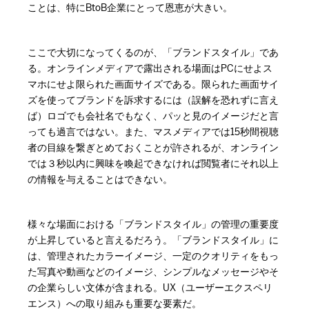
ことは、特にBtoB企業にとって恩恵が大きい。
ここで大切になってくるのが、「ブランドスタイル」であ
る。オンラインメディアで露出される場面はPCにせよス
マホにせよ限られた画面サイズである。限られた画面サイ
ズを使ってブランドを訴求するには（誤解を恐れずに言え
ば）ロゴでも会社名でもなく、パッと見のイメージだと言
っても過言ではない。また、マスメディアでは15秒間視聴
者の目線を繋ぎとめておくことが許されるが、オンライン
では３秒以内に興味を喚起できなければ閲覧者にそれ以上
の情報を与えることはできない。
様々な場面における「ブランドスタイル」の管理の重要度
が上昇していると言えるだろう。「ブランドスタイル」に
は、管理されたカラーイメージ、一定のクオリティをもっ
た写真や動画などのイメージ、シンプルなメッセージやそ
の企業らしい文体が含まれる。UX（ユーザーエクスペリ
エンス）への取り組みも重要な要素だ。