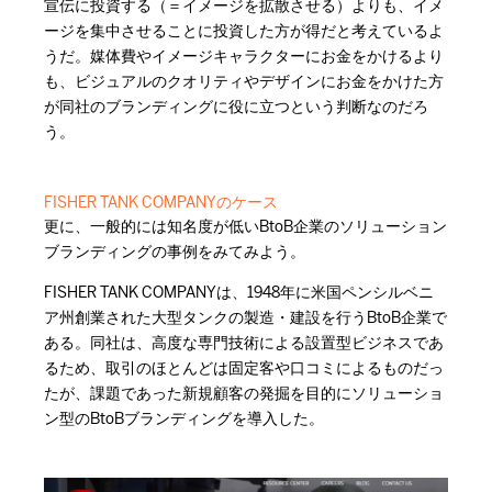
宣伝に投資する（＝イメージを拡散させる）よりも、イメ
ージを集中させることに投資した方が得だと考えているよ
うだ。媒体費やイメージキャラクターにお金をかけるより
も、ビジュアルのクオリティやデザインにお金をかけた方
が同社のブランディングに役に立つという判断なのだろ
う。
FISHER TANK COMPANYのケース
更に、一般的には知名度が低いBtoB企業のソリューション
ブランディングの事例をみてみよう。
FISHER TANK COMPANYは、1948年に米国ペンシルベニ
ア州創業された大型タンクの製造・建設を行うBtoB企業で
ある。同社は、高度な専門技術による設置型ビジネスであ
るため、取引のほとんどは固定客や口コミによるものだっ
たが、課題であった新規顧客の発掘を目的にソリューショ
ン型のBtoBブランディングを導入した。