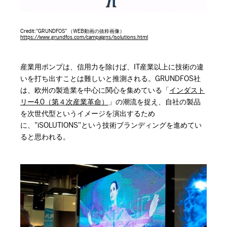
Credit:”GRUNDFOS” （WEB動画の抜粋画像）
https://www.grundfos.com/campaigns/isolutions.html
産業用ポンプは、信用力を除けば、IT産業以上に技術の違
いを打ち出すことは難しいと推測される。GRUNDFOS社
は、欧州の製造業を中心に関心を集めている「
インダスト
リー4.0（第４次産業革命）
」の潮流を捉え、自社の製品
を次世代型というイメージを演出するため
に、”iSOLUTIONS”という技術ブランディングを進めてい
ると思われる。