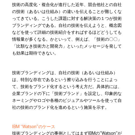
技術の高度化・複合化が進行した近年、競合他社との自社
の技術（あるいは仕組み）の違いを伝えることが難しくな
ってきている。こうした課題に対する解決策の１つが技術
ブランディングである。自社の技術を伝えようと、概念図
などを使って詳細の技術紹介をすればするほどどうしても
情報量が多くなる。かといって、例えば、「技術の〇〇」
「比類なき技術力と開発力」といったメッセージを発して
も効果は期待できない。
技術ブランディングは、自社の技術（あるいは仕組み）
は、特別な存在であるという擦り込みを行うことによっ
て、技術をブランド化するという考え方だ。具体的には、
企業ブランドの下に「技術ブランド」を設定し、印象的な
ネーミングやロゴや各種のビジュアルやツールを使って自
社の技術のブランド化を進めるという施策を示す。
IBM “Watson”のケース
技術ブランディングの事例としてはまずIBMの”Watson”が