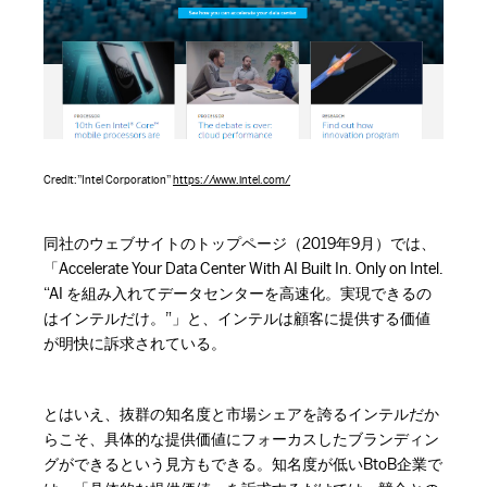
Credit:”Intel Corporation”
https://www.intel.com/
同社のウェブサイトのトップページ（2019年9月）では、
「Accelerate Your Data Center With AI Built In. Only on Intel.
“AI を組み入れてデータセンターを高速化。実現できるの
はインテルだけ。”」と、インテルは顧客に提供する価値
が明快に訴求されている。
とはいえ、抜群の知名度と市場シェアを誇るインテルだか
らこそ、具体的な提供価値にフォーカスしたブランディン
グができるという見方もできる。知名度が低いBtoB企業で