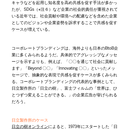
キャラなどを起用し知名度を高め共感を促す手法が多かっ
たが、SDGs（※注６）など企業の社会的責任が重視されて
いる近年では、社会貢献や環境への配慮などを含めた企業
としてのビジョンや企業姿勢を訴求することで共感を促す
ケースが増えている。
コーポレートブランディングは、海外よりも日本のBtoB企
業に多くみられるようだ。具体的でアグレッシブなメッセ
ージを示すよりも、例えば、「〇〇を通じて社会に貢献し
ます」「Beyond 〇〇」「Innovating 〇〇」といったメッ
セージで、抽象的な表現で共感を促すケースが多くみられ
る。コーポレートブランディングの代表的な事例として、
日立製作所の「日立の樹」、富士フィルムの「世界は、ひ
とつずつ変えることができる。」の企業広告が挙げられる
だろう。
日立製作所のケース
日立の樹オンライン
によると、1973年にスタートした「日