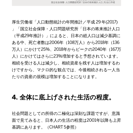
厚生労働省「人口動態統計の年間推計／平成 29 年(2017)
」「国立社会保障・人口問題研究所「日本の将来推計人口
（平成29年推計）」によると、日本の総人口は減少基調に
ある中、死亡者数は2006年（108万人）から2018年（136
万人）にかけて25%、2018年からピークの2040年（167万
人）にかけてはさらに23%増加すると予想されています。
相続を受ける人は減少し、相続資産を残す人は増加するわ
けですから、マクロ的な観点では、今後相続される一人当
たりの資産の規模は増加することになります。
4. 全体に底上げされた生活の程度。
社会問題としての所得の二極化は深刻な課題ですが、意識
面で見てみると、日本人の生活の程度は2001年以降も上昇
基調にあります。（CHART 5参照）