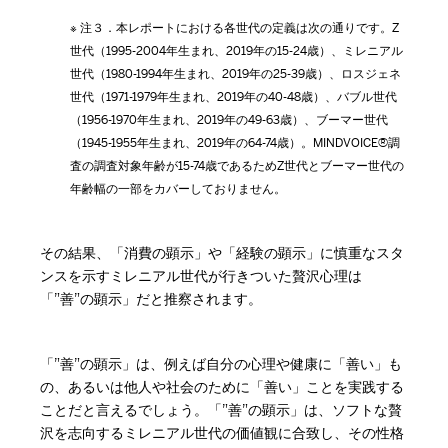
※ 注３．本レポートにおける各世代の定義は次の通りです。Z
世代（1995-2004年生まれ、2019年の15-24歳）、ミレニアル
世代（1980-1994年生まれ、2019年の25-39歳）、ロスジェネ
世代（1971-1979年生まれ、2019年の40-48歳）、バブル世代
（1956-1970年生まれ、2019年の49-63歳）、ブーマー世代
（1945-1955年生まれ、2019年の64-74歳）。MINDVOICE®調
査の調査対象年齢が15-74歳であるためZ世代とブーマー世代の
年齢幅の一部をカバーしておりません。
その結果、「消費の顕示」や「経験の顕示」に慎重なスタ
ンスを示すミレニアル世代が行きついた贅沢心理は
「”善”の顕示」だと推察されます。
「”善”の顕示」は、例えば自分の心理や健康に「善い」も
の、あるいは他人や社会のために「善い」ことを実践する
ことだと言えるでしょう。「”善”の顕示」は、ソフトな贅
沢を志向するミレニアル世代の価値観に合致し、その性格