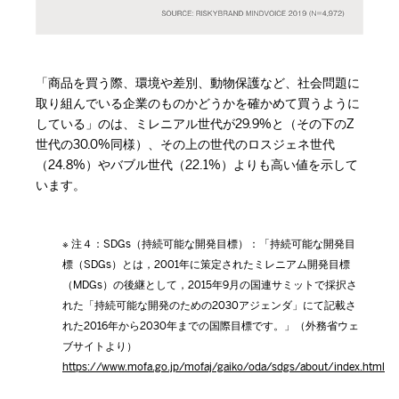
「商品を買う際、環境や差別、動物保護など、社会問題に
取り組んでいる企業のものかどうかを確かめて買うように
している」のは、ミレニアル世代が29.9%と（その下のZ
世代の30.0%同様）、その上の世代のロスジェネ世代
（24.8%）やバブル世代（22.1%）よりも高い値を示して
います。
※ 注４：SDGs（持続可能な開発目標）：「持続可能な開発目
標（SDGs）とは，2001年に策定されたミレニアム開発目標
（MDGs）の後継として，2015年9月の国連サミットで採択さ
れた「持続可能な開発のための2030アジェンダ」にて記載さ
れた2016年から2030年までの国際目標です。」（外務省ウェ
ブサイトより）
https://www.mofa.go.jp/mofaj/gaiko/oda/sdgs/about/index.html