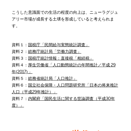
こうした意識面での生活の程度の向上は、ニューラグジュ
アリー市場が成長する土壌を形成していると考えられま
す。
資料１：
国税庁「民間給与実態統計調査」
資料２：
総務庁統計局「労働力調査」
資料３：
国税庁統計情報：直接税「相続税」
資料４：
厚生労働省「人口動態統計の年間推計／平成 29
年(2017) 」
資料５：
総務省統計局「人口推計」
資料６：
国立社会保障・人口問題研究所「日本の将来推計
人口（平成29年推計）」
資料７：
内閣府「国民生活に関する世論調査（平成30年
度）」