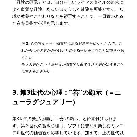
「経験の顕示」とは、自分らしいライフスタイルの追求に
よる良質な経験、あるいはそうした経験を可能とする、知
識や教養やこだわりなどを顕示することで、一目置かれる
存在を目指す心理を示します。
注２. 心の豊かさ⇒「物質的にある程度豊かになったので、こ
れからは心の豊かさやゆとりのある生活をすることに重きをお
きたい」
モノの豊かさ⇒「まだまだ物質的な面で生活を豊かにすること
に重きをおきたい」
3. 第3世代の心理：”善”の顕示（＝ニ
ューラグジュアリー）
第3世代の贅沢心理は「”善”の顕示」と位置付けられま
す。第３世代の贅沢心理は、ソフトに贅沢を楽しむミレニ
アル世代の価値観が影響しています。加えて、上の世代以