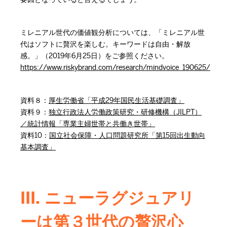
ミレニアル世代の価値観分析については、「ミレニアル世
代はソフトに贅沢を楽しむ。キーワードは自由・解放
感。」（2019年6月25日）をご参照ください。
https://www.riskybrand.com/research/mindvoice_190625/
資料８：
厚生労働省「平成29年国民生活基礎調査」
資料９：
独立行政法人労働政策研究・研修機構（JILPT）
／統計情報「専業主婦世帯と共働き世帯」
資料10：
国立社会保障・人口問題研究所「第15回出生動向
基本調査」
III. ニューラグジュアリ
ーは第３世代の贅沢心